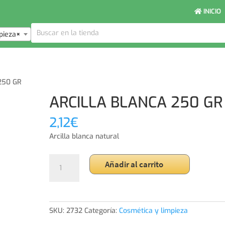
INICIO
pieza
×
250 GR
ARCILLA BLANCA 250 GR
2,12
€
Arcilla blanca natural
ARCILLA
Añadir al carrito
BLANCA
250
GR
cantidad
SKU:
2732
Categoría:
Cosmética y limpieza