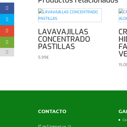
Productos relacionados
LAVAVAJILLAS
C
CONCENTRADO
H
PASTILLAS
FA
V
5,99
€
15,0
CONTACTO
GA
Co
Pº de Extremadura, 13.