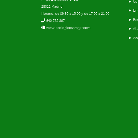
Co
28011 Madrid.
En
Horario: de 09:30 a 15:00 y de 17:00 a 21:00
Res
640 785 867
www.ecologicosaragar.com
Ate
Ac