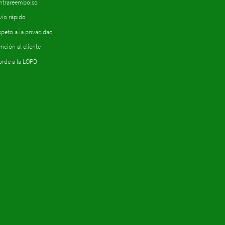
ntrareembolso
vío rápido
peto a la privacidad
nción al cliente
orde a la LOPD