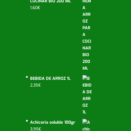
COCINAR BIO 200 ML
1,60
€
BEBIDA DE ARROZ 1L
2,35
€
Achicoria soluble 100gr
3,95
€