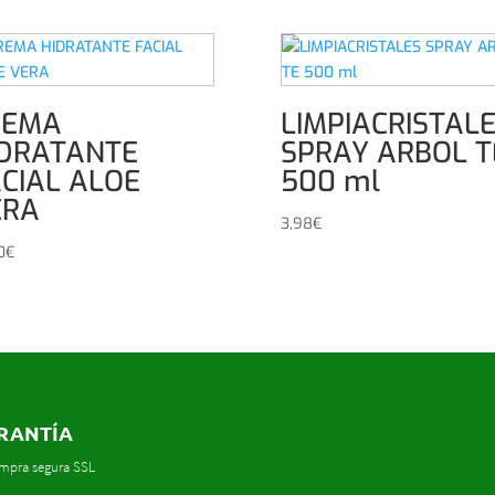
REMA
LIMPIACRISTAL
IDRATANTE
SPRAY ARBOL T
CIAL ALOE
500 ml
ERA
3,98
€
0
€
RANTÍA
mpra segura SSL