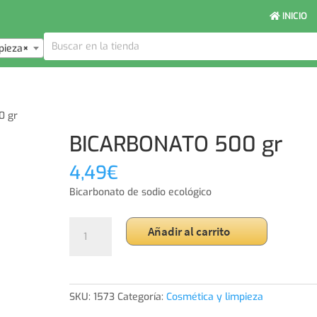
INICIO
pieza
×
0 gr
BICARBONATO 500 gr
4,49
€
Bicarbonato de sodio ecológico
BICARBONATO
Añadir al carrito
500
gr
cantidad
SKU:
1573
Categoría:
Cosmética y limpieza