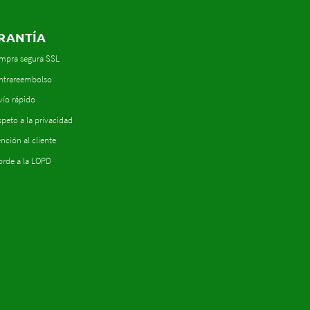
RANTÍA
mpra segura SSL
ntrareembolso
vío rápido
peto a la privacidad
nción al cliente
orde a la LOPD