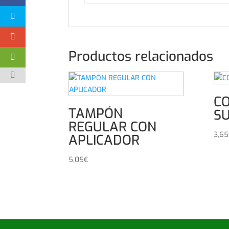
Productos relacionados
C
TAMPÓN
S
REGULAR CON
3,65
APLICADOR
5,05
€