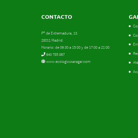
CONTACTO
GA
Co
Pº de Extremadura, 13.
Co
28011 Madrid.
En
Horario: de 09:30 a 15:00 y de 17:00 a 21:00
Res
640 785 867
www.ecologicosaragar.com
Ate
Ac