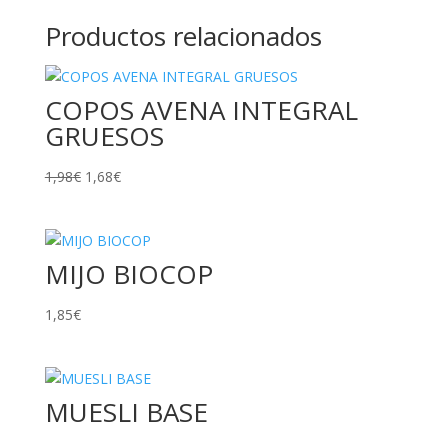
Productos relacionados
COPOS AVENA INTEGRAL
GRUESOS
El
El
1,98
€
1,68
€
precio
precio
original
actual
era:
es:
MIJO BIOCOP
1,98€.
1,68€.
1,85
€
MUESLI BASE