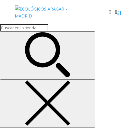
¡Oferta!
0
Inicio
/
Cereales
/ BOLITAS DE MAÍZ CON MIEL 400gr
BOLITAS DE MAÍZ CON
MIEL 400gr
2,94
€
Bolitas de maiz con miel de cultivo ecologico
BOLITAS
DE
MAÍZ
Añadir al carrito
CON
MIEL
400gr
cantidad
SKU:
117
Categoría:
Cereales