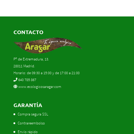
CONTACTO
Pº de Extremadura, 13.
28011 Madrid.
Horario: de 09:30 a 15:00 y de 17:00 a 21:00
640 785 867
www.ecologicosaragar.com
GARANTÍA
Compra segura SSL
Contrareembolso
Envío rápido