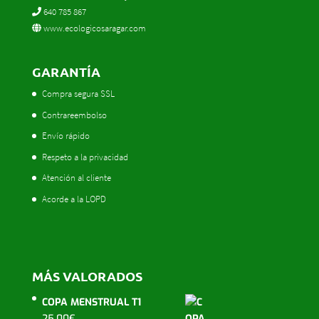
640 785 867
www.ecologicosaragar.com
GARANTÍA
Compra segura SSL
Contrareembolso
Envío rápido
Respeto a la privacidad
Atención al cliente
Acorde a la LOPD
MÁS VALORADOS
COPA MENSTRUAL T1
25,00
€