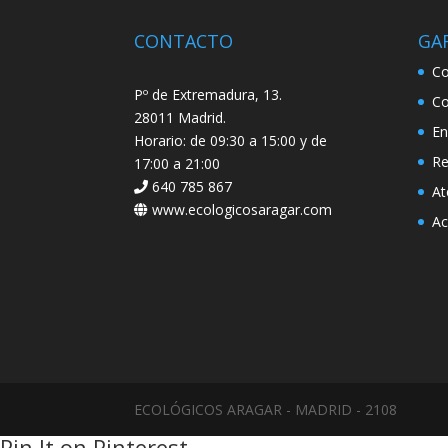
CONTACTO
GA
Co
Pº de Extremadura, 13.
Co
28011 Madrid.
En
Horario: de 09:30 a 15:00 y de
Re
17:00 a 21:00
640 785 867
At
www.ecologicosaragar.com
Ac
ECOLÓGICOS ARAGAR - MADRID - 2108
Pin It on Pinterest