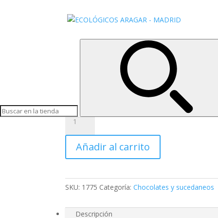
Inicio
/
Chocolates y sucedaneos
/ CHOCOLATE 
CHOCOLATE THAI
3,65
€
Chocolate 60% con leche de coco y azucar de c
CHOCOLATE
THAI
cantidad
Añadir al carrito
SKU:
1775
Categoría:
Chocolates y sucedaneos
Descripción