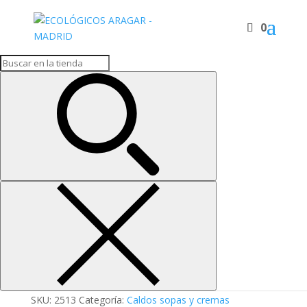
0
Inicio
/
Caldos sopas y cremas
/ CREMA LENTEJA ROJA
QUINOA
CREMA LENTEJA ROJA
QUINOA
3,69
€
Crema de lenteja roja con quinoa
CREMA
LENTEJA
ROJA
Añadir al carrito
QUINOA
cantidad
SKU:
2513
Categoría:
Caldos sopas y cremas