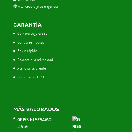
www.ecologicosaragar.com
GARANTÍA
Compra segura SSL
Contrareembolso
Envío rápido
Respeto a la privacidad
Atención al cliente
Acorde a la LOPD
MÁS VALORADOS
GRISSINI SESAMO
2,55
€