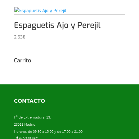
Espaguetis Ajo y Perejil
2,53
€
Carrito
CONTACTO
Pº de Extremadura, 13.
28011 Madrid.
Horario: de 09:30 a 15:00 y de 17:00 a 21:00
640 785 867