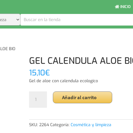
INICIO
LOE BIO
GEL CALENDULA ALOE B
15,10
€
Gel de aloe con calendula ecologico
GEL
Añadir al carrito
CALENDULA
ALOE
BIO
cantidad
SKU:
2264
Categoría:
Cosmética y limpieza