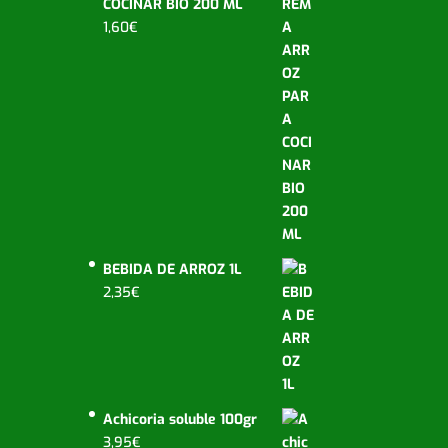
COCINAR BIO 200 ML
1,60
€
BEBIDA DE ARROZ 1L
2,35
€
Achicoria soluble 100gr
3,95
€