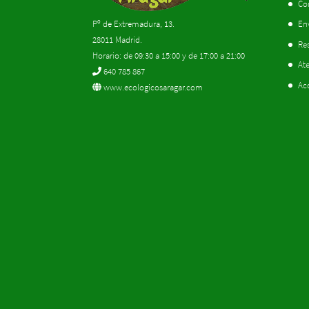
Co
Pº de Extremadura, 13.
En
28011 Madrid.
Res
Horario: de 09:30 a 15:00 y de 17:00 a 21:00
Ate
640 785 867
Ac
www.ecologicosaragar.com