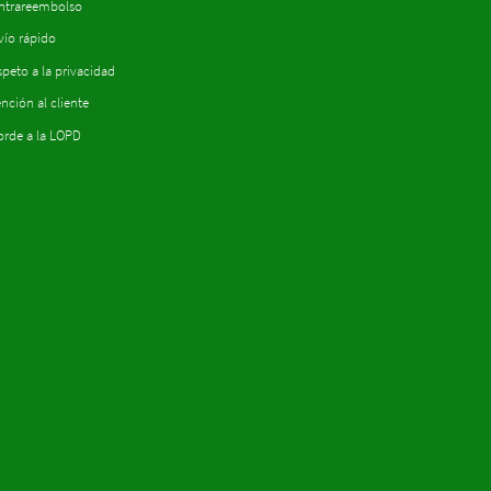
ntrareembolso
vío rápido
peto a la privacidad
nción al cliente
orde a la LOPD