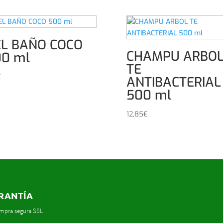
EL BAÑO COCO
CHAMPU ARBO
0 ml
TE
€
ANTIBACTERIAL
500 ml
12,85
€
RANTÍA
mpra segura SSL