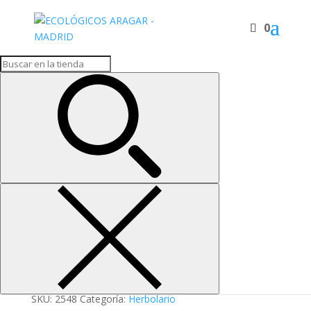
0
Inicio
/
Herbolario
/ JELLY EDAD VIALES
JELLY EDAD VIALES
15,46
€
Complemento alimenticio elaborado a base de Jalea
real, propoleo, vitaminas , minerales y extractos
vegetales
JELLY
EDAD
VIALES
Añadir al carrito
cantidad
SKU:
2548
Categoría:
Herbolario