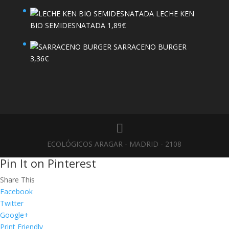
LECHE KEN
BIO SEMIDESNATADA
1,89
€
SARRACENO BURGER
3,36
€
ECOLÓGICOS ARAGAR - MADRID - 2108
Pin It on Pinterest
Share This
Facebook
Twitter
Google+
Print Friendly