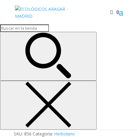
0
Inicio
/
Herbolario
/ Lecit+levad+germen+polen
Lecit+levad+germen+pol
en
6,70
€
Granulado de lecitina de soja, germen de trigo,
levadura de cerveza y polen
Lecit+levad+germen+polen
cantidad
Añadir al carrito
SKU:
856
Categoría:
Herbolario