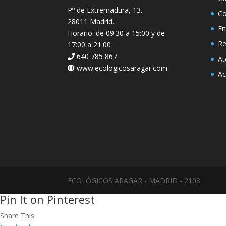
Pº de Extremadura, 13.
Co
28011 Madrid.
En
Horario: de 09:30 a 15:00 y de
Re
17:00 a 21:00
640 785 867
At
www.ecologicosaragar.com
Ac
ECOLÓGICOS ARAGAR - MADRID - 2108
Pin It on Pinterest
Share This