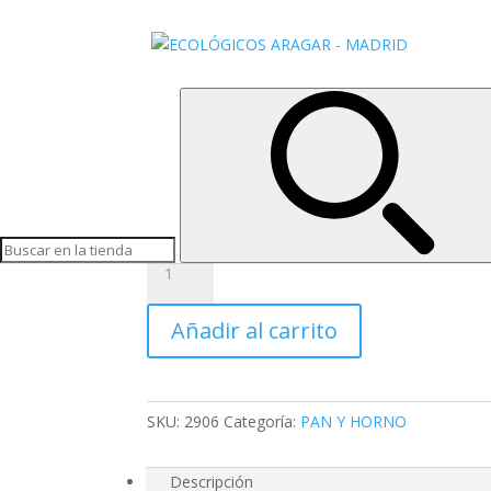
Inicio
/
PAN Y HORNO
/ PALMERAS ESPELTA Y
PALMERAS ESPELTA 
3,85
€
Palmeras de espelta con chocolate
PALMERAS
ESPELTA
Y
Añadir al carrito
CHOCOLATE
cantidad
SKU:
2906
Categoría:
PAN Y HORNO
Descripción