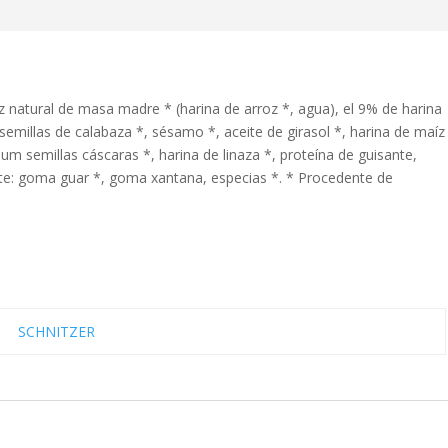
z natural de masa madre * (harina de arroz *, agua), el 9% de harina
semillas de calabaza *, sésamo *, aceite de girasol *, harina de maíz
llium semillas cáscaras *, harina de linaza *, proteína de guisante,
nte: goma guar *, goma xantana, especias *. * Procedente de
SCHNITZER