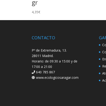
gr
4,35
€
CONTACTO
GA
Co
Pº de Extremadura, 13.
Co
28011 Madrid.
En
Horario: de 09:30 a 15:00 y de
Re
17:00 a 21:00
640 785 867
At
www.ecologicosaragar.com
Ac