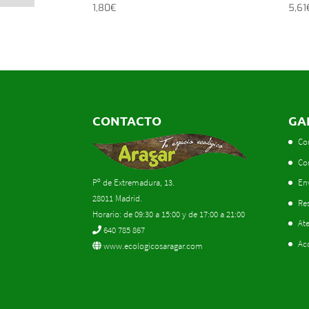
1,80
€
5,61
CONTACTO
GA
Co
Co
Pº de Extremadura, 13.
En
28011 Madrid.
Res
Horario: de 09:30 a 15:00 y de 17:00 a 21:00
Ate
640 785 867
Ac
www.ecologicosaragar.com