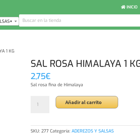
INICIO
LSAS
×
YA 1 KG
SAL ROSA HIMALAYA 1 K
2,75
€
Sal rosa fina de Himalaya
SAL
Añadir al carrito
ROSA
HIMALAYA
1
KG
SKU:
277
Categoría:
ADEREZOS Y SALSAS
cantidad