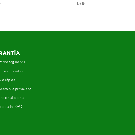
€
1,31
€
RANTÍA
mpra segura SSL
ntrareembolso
vío rápido
peto a la privacidad
nción al cliente
orde a la LOPD