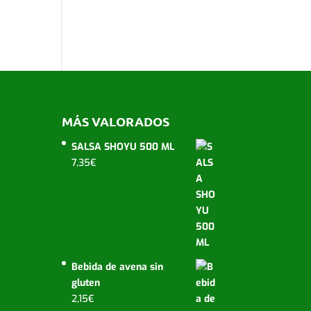
MÁS VALORADOS
SALSA SHOYU 500 ML
7,35
€
Bebida de avena sin
gluten
2,15
€