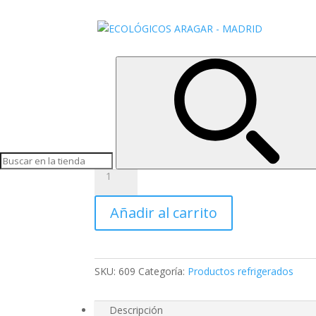
Inicio
/
Productos refrigerados
/ SALCHICHAS V
SALCHICHAS VIENESA
4,80
€
Salchichas de tofu
SALCHICHAS
VIENESAS
DE
Añadir al carrito
TOFU
cantidad
SKU:
609
Categoría:
Productos refrigerados
Descripción