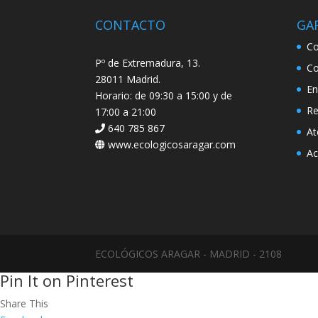
CONTACTO
GA
Co
Pº de Extremadura, 13.
Co
28011 Madrid.
En
Horario: de 09:30 a 15:00 y de
Re
17:00 a 21:00
640 785 867
At
www.ecologicosaragar.com
Ac
ECOLÓGICOS ARAGAR - MADRID - 2108
Pin It on Pinterest
Share This