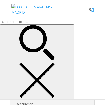
0
Inicio
/
Endulzantes
/ SIROPE AGAVE 360 G
SIROPE AGAVE 360 G
4,35
€
Sirope de agave ecologico
SIROPE
AGAVE
360
Añadir al carrito
G
cantidad
SKU:
1854
Categoría:
Endulzantes
Descripción