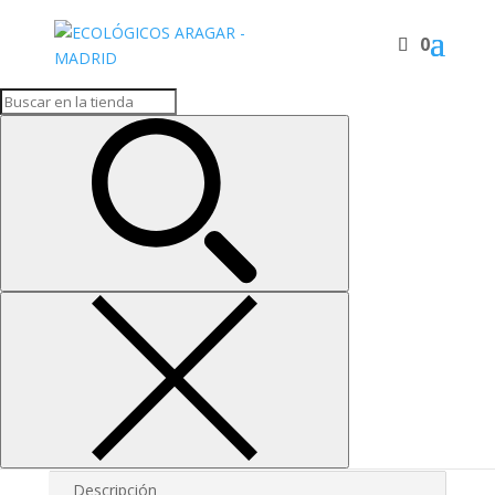
0
Inicio
/
Frutos secos y snack
/ SNACK MAIZ-ARROZ
SNACK MAIZ-ARROZ
0,76
€
Bolitas de arroz y maiz
SNACK
MAIZ-
ARROZ
Añadir al carrito
cantidad
SKU:
1360
Categoría:
Frutos secos y snack
Descripción