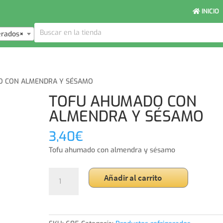
INICIO
erados
×
O CON ALMENDRA Y SÉSAMO
TOFU AHUMADO CON
ALMENDRA Y SÉSAMO
3,40
€
Tofu ahumado con almendra y sésamo
TOFU
Añadir al carrito
AHUMADO
CON
ALMENDRA
Y