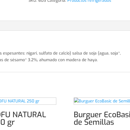
SKU:
605
Categoría:
Productos refrigerados
SÉSAMO
cantidad
 espesantes: nigari, sulfato de calcio) salsa de soja (agua, soja*,
llas de sésamo* 3.2%, ahumado con madera de haya.
OFU NATURAL
Burguer EcoBas
0 gr
de Semillas