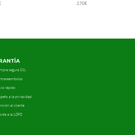
€
2,70
€
RANTÍA
mpra segura SSL
ntrareembolso
vío rápido
peto a la privacidad
nción al cliente
orde a la LOPD