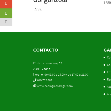
1,88
1,99
€
CONTACTO
GA
Co
Pº de Extremadura, 13.
Co
28011 Madrid.
En
Horario: de 09:30 a 15:00 y de 17:00 a 21:00
Res
640 785 867
www.ecologicosaragar.com
Ate
Ac