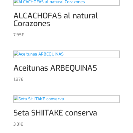
ALCACHOFAS al natural
Corazones
7,95
€
Aceitunas ARBEQUINAS
1,97
€
Seta SHIITAKE conserva
3,31
€