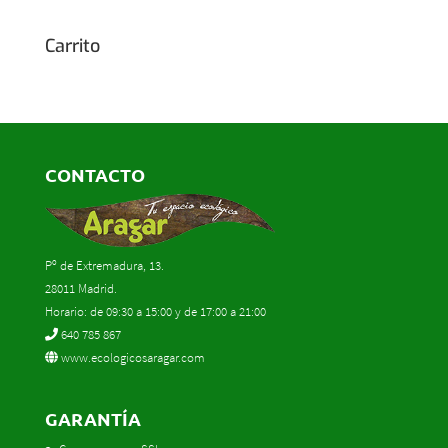
Carrito
CONTACTO
Pº de Extremadura, 13.
28011 Madrid.
Horario: de 09:30 a 15:00 y de 17:00 a 21:00
640 785 867
www.ecologicosaragar.com
GARANTÍA