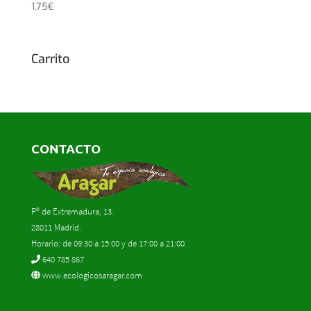
1,75
€
Carrito
CONTACTO
Pº de Extremadura, 13.
28011 Madrid.
Horario: de 09:30 a 15:00 y de 17:00 a 21:00
640 785 867
www.ecologicosaragar.com