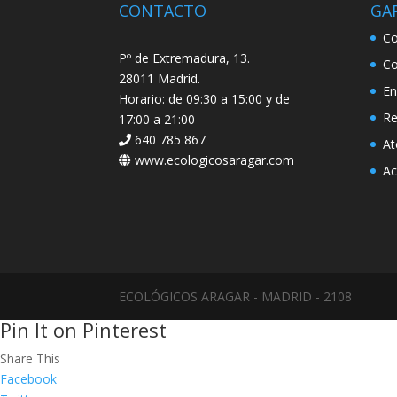
CONTACTO
GA
Co
Pº de Extremadura, 13.
Co
28011 Madrid.
En
Horario: de 09:30 a 15:00 y de
Re
17:00 a 21:00
640 785 867
At
www.ecologicosaragar.com
Ac
ECOLÓGICOS ARAGAR - MADRID - 2108
Pin It on Pinterest
Share This
Facebook