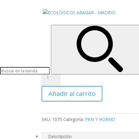
Inicio
/
PAN Y HORNO
/ TORTITAS DE MAIZ SIN
TORTITAS DE MAIZ SI
1,25
€
Tortitas de maiz ecológicas sin sal
TORTITAS
DE
MAIZ
Añadir al carrito
SIN
SAL
120GR
cantidad
SKU:
1075
Categoría:
PAN Y HORNO
Descripción