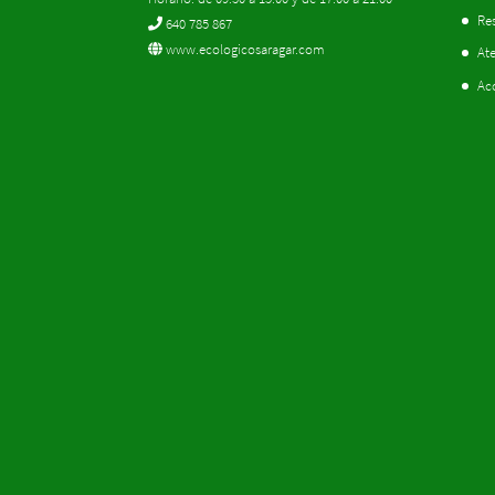
Res
640 785 867
www.ecologicosaragar.com
Ate
Ac