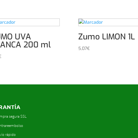
UMO UVA
Zumo LIMON 1L
ANCA 200 ml
5,07
€
€
RANTÍA
mpra segura SSL
ntrareembolso
vío rápido