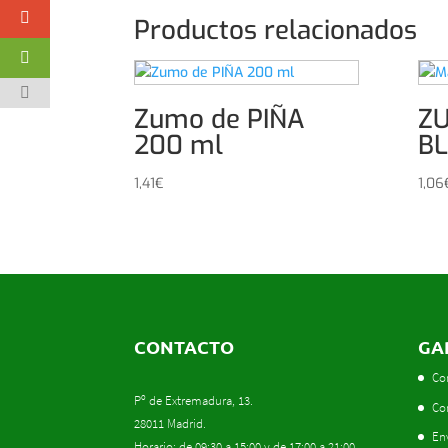
Productos relacionados
Zumo de PIÑA
Z
200 ml
BL
1,41
€
1,06
CONTACTO
GA
Co
Pº de Extremadura, 13.
Co
28011 Madrid.
En
Horario: de 09:30 a 15:00 y de 17:00 a 21:00