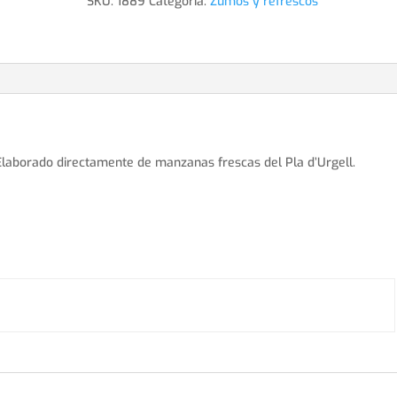
SKU:
1889
Categoría:
Zumos y refrescos
 Elaborado directamente de manzanas frescas del Pla d’Urgell.