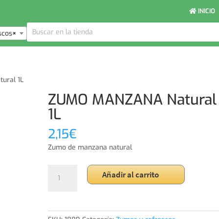
INICIO
scos
×
ural 1L
ZUMO MANZANA Natural
1L
2,15
€
Zumo de manzana natural
ZUMO
Añadir al carrito
MANZANA
Natural
1L
cantidad