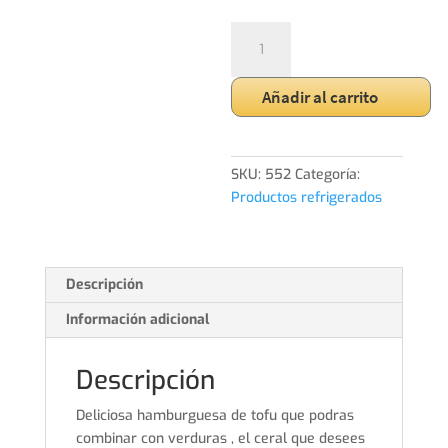
Burguer
EcoBasic
de
Añadir al carrito
Semillas
cantidad
SKU:
552
Categoría:
Productos refrigerados
Descripción
Información adicional
Descripción
Deliciosa hamburguesa de tofu que podras
combinar con verduras , el ceral que desees