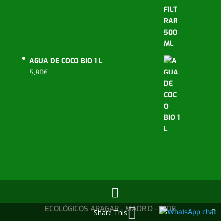
AGUA DE COCO BIO 1 L
5,80
€
ECOLÓGICOS ARAGAR - MADRID - 2108
Share This