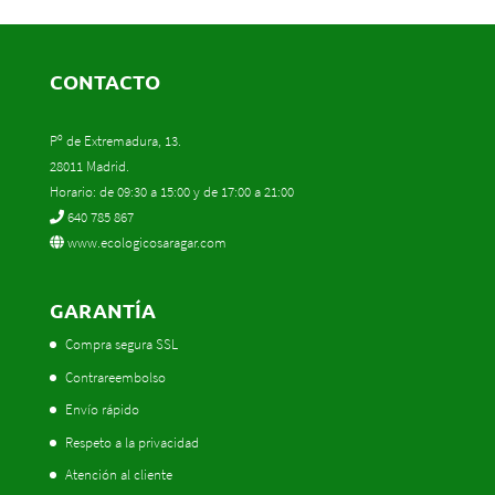
CONTACTO
Pº de Extremadura, 13.
28011 Madrid.
Horario: de 09:30 a 15:00 y de 17:00 a 21:00
640 785 867
www.ecologicosaragar.com
GARANTÍA
Compra segura SSL
Contrareembolso
Envío rápido
Respeto a la privacidad
Atención al cliente