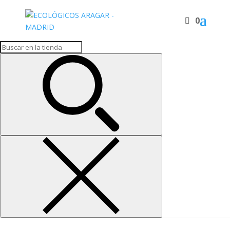
0
Inicio
/
Herbolario
/ HEMOCIN
HEMOCIN
7,50
€
Ungüento elaborado a base de cera virgen y especies
vegetales
HEMOCIN
cantidad
Añadir al carrito
SKU:
2650
Categoría:
Herbolario