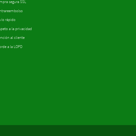
mpra segura SSL
ntrareembolso
vío rápido
peto a la privacidad
nción al cliente
orde a la LOPD