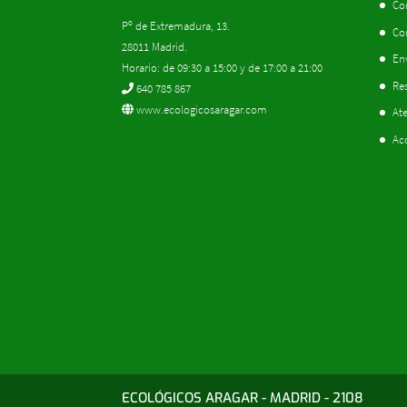
Co
Pº de Extremadura, 13.
Co
28011 Madrid.
En
Horario: de 09:30 a 15:00 y de 17:00 a 21:00
Res
640 785 867
www.ecologicosaragar.com
Ate
Ac
ECOLÓGICOS ARAGAR - MADRID - 2108