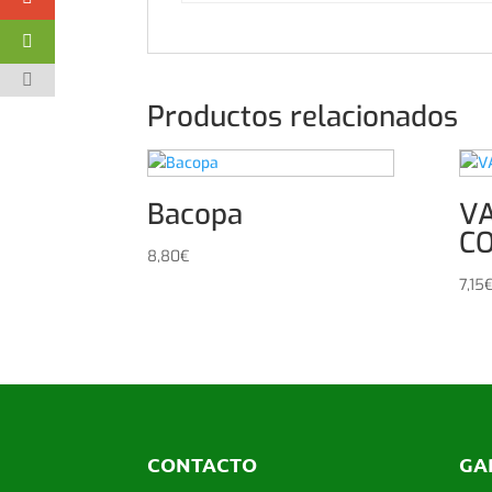
Productos relacionados
Bacopa
V
C
8,80
€
7,15
CONTACTO
GA