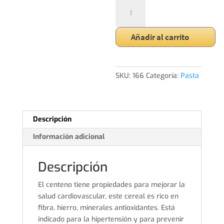
Macarrón
Int.
de
Añadir al carrito
Centeno
cantidad
SKU:
166
Categoría:
Pasta
Descripción
Información adicional
Descripción
El centeno tiene propiedades para mejorar la
salud cardiovascular, este cereal es rico en
fibra, hierro, minerales antioxidantes. Está
indicado para la hipertensión y para prevenir