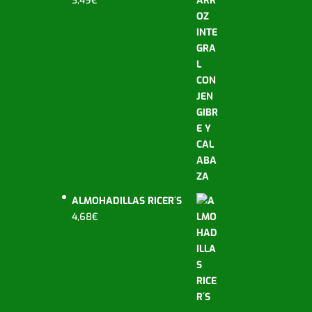
3,49
€
ALMOHADILLAS RICER´S
4,68
€