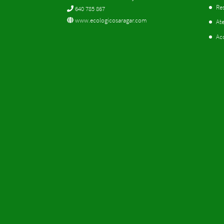
Res
640 785 867
www.ecologicosaragar.com
Ate
Ac