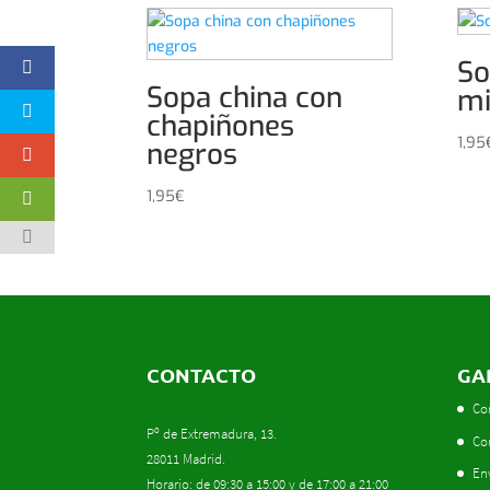
So
Sopa china con
mi
chapiñones
1,95
negros
1,95
€
CONTACTO
GA
Co
Pº de Extremadura, 13.
Co
28011 Madrid.
En
Horario: de 09:30 a 15:00 y de 17:00 a 21:00