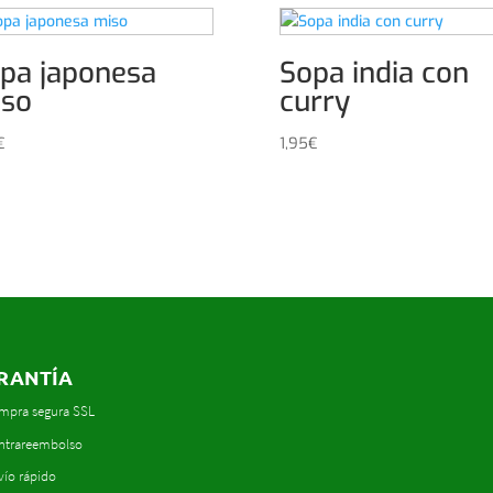
pa japonesa
Sopa india con
so
curry
€
1,95
€
RANTÍA
mpra segura SSL
ntrareembolso
vío rápido