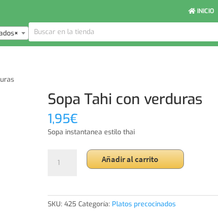
INICIO
nados
×
duras
Sopa Tahi con verduras
1,95
€
Sopa instantanea estilo thai
Sopa
Añadir al carrito
Tahi
con
verduras
cantidad
SKU:
425
Categoría:
Platos precocinados