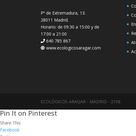
Co
Pº de Extremadura, 13.
Co
28011 Madrid.
En
Horario: de 09:30 a 15:00 y de
Re
17:00 a 21:00
640 785 867
At
www.ecologicosaragar.com
Ac
ECOLÓGICOS ARAGAR - MADRID - 2108
Pin It on Pinterest
Share This
Facebook