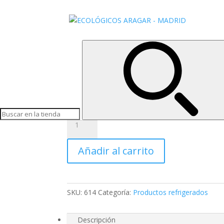
Inicio
/
Productos refrigerados
/ YOGUR DE SOJ
YOGUR DE SOJA CON
3,44
€
Yogur de soja sabor mandarina y naranja
YOGUR
DE
SOJA
Añadir al carrito
CON
NARANJA
Y
MANDARINA
SKU:
614
Categoría:
Productos refrigerados
cantidad
Descripción